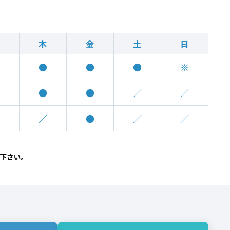
木
金
土
日
●
●
●
※
●
●
／
／
／
●
／
／
下さい。