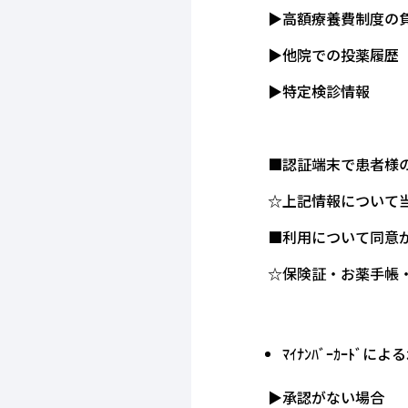
▶高額療養費制度の
▶他院での投薬履歴
▶特定検診情報
■認証端末で患者様
☆上記情報について
■利用について同意
☆保険証・お薬手帳
ﾏｲﾅﾝﾊﾞｰｶｰﾄ
▶承認がない場合