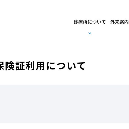
診療所について
外来案内
保険証利用について
アクセスマップ
整形外科
入社時・入学時健診
泌尿器科
健診オンライン予約