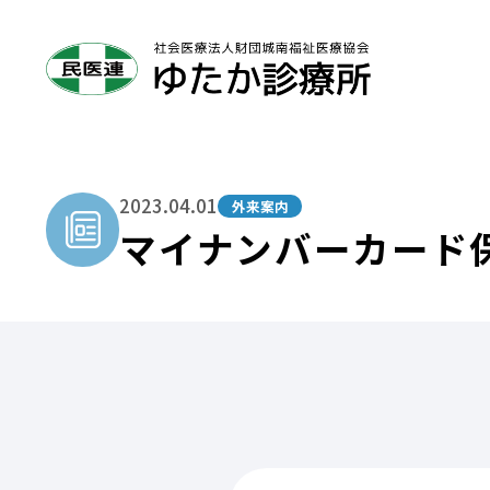
2023.04.01
外来案内
診療所について
診療科のご案内
健診のご案内
マイナンバーカード
診療所案内
内科
一般健診
About
Department
About
糖尿病外来
品川区民健診
診療科一覧
健診一覧